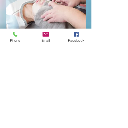
​ハンドマッサージ
Phone
Email
Facebook
ヘッドマッサージ
​通常価格 LINE会員価格
​15分￥2500 ￥2250
30分￥4000 ￥3600
意外と疲れている手をオイルでマッサージします
ヘッドマッサージは30分プランはドライで
フェイスまで​マッサージしていきます