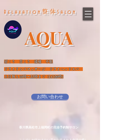
整体
Relaxation
Salon
AQUA
​
肩こり 首こり 頭痛 不眠
​ドライリンパマッサージ ドライヘッドスパ
​土日祝も10時～22時まで（LO20時)
お問い合わせ
​香川県高松市上福岡町の完全予約制サロン
​ここでしか味わえない手から生まれる奇跡の癒し